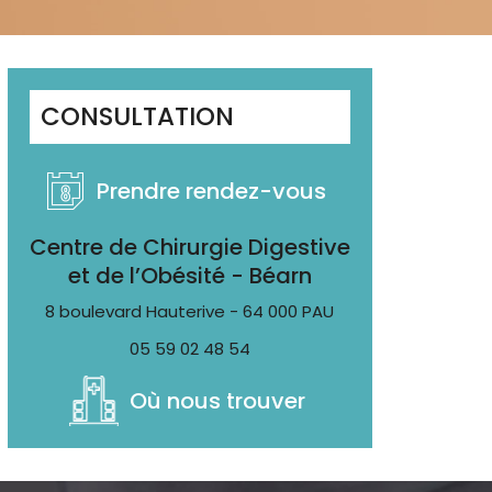
CONSULTATION
Prendre rendez-vous
Centre de Chirurgie Digestive
et de l’Obésité - Béarn
8 boulevard Hauterive - 64 000 PAU
05 59 02 48 54
Où nous trouver