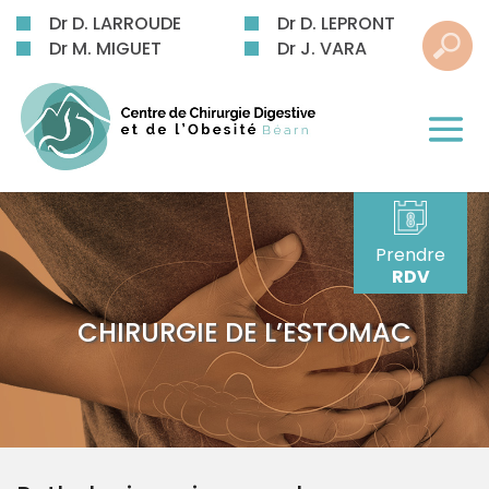
Dr D. LARROUDE
Dr D. LEPRONT
Dr M. MIGUET
Dr J. VARA
Prendre
RDV
CHIRURGIE DE L’ESTOMAC