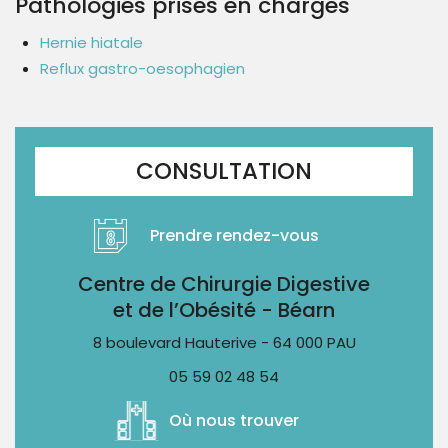
Pathologies prises en charges
Hernie hiatale
Reflux gastro-oesophagien
CONSULTATION
Prendre rendez-vous
Centre de Chirurgie Digestive
et de l’Obésité - Béarn
8 boulevard Hauterive - 64 000 PAU
05 59 02 48 54
Où nous trouver