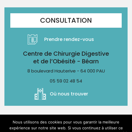
CONSULTATION
Prendre rendez-vous
Centre de Chirurgie Digestive
et de l’Obésité - Béarn
8 boulevard Hauterive - 64 000 PAU
05 59 02 48 54
Où nous trouver
Centre de Chirurgie Digestive et de l’Obésité – 8
Nous utilisons des cookies pour vous garantir la meilleure
boulevard Hauterive 64 000 PAU – 05 59 02 48 54
expérience sur notre site web. Si vous continuez à utiliser ce